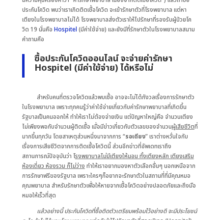
มีความคุ้มครองคำว่า “ค่ารักษาพยาบาล เนื่องจากติดเชื้อโควิด”) แล้วถ้าซื้อ
ประกันโควิด พบว่าเราเกิดติดเชื้อโควิด จะเข้ารักษาตัวที่โรงพยาบาล แต่หา
เตียงในโรงพยาบาลไม่ได้ โรงพยาบาลส่งตัวเราให้ไปรักษาที่รองรับผู้ป่วยโค
วิด 19 นั่นคือ
Hospitel
(มีค่าใช้จ่าย) และยังมีที่รักษาตัวในโรงพยาบาลสนาม
คำถามคือ
ซื้อประกันโควิดออนไลน์ จะจ่ายค่ารักษา
Hospitel
(มีค่าใช้จ่าย) ได้หรือไม่
สำหรับคนที่ตรวจโควิดแล้วพบเชื้อ อาจจะไม่ได้กังวลเรื่องการรักษาตัว
ในโรงพยาบาล เพราะทุกคนรู้ว่าค่าใช้จ่ายเกี่ยวกับค่ารักษาพยาบาลที่เกิดขึ้น
รัฐบาลเป็นคนออกให้ ทำให้เราไม่ต้องจ่ายเงิน แต่ปัญหาใหญ่คือ จำนวนเตียง
ไม่เพียงพอกับจำนวนผู้ติดเชื้อ เมื่อมีข่าวเกี่ยวกับตัวเลขของจำนวน
ผู้เสียชีวิต
ที่
มากขึ้นทุกวัน โดยสาเหตุส่วนหนึ่งมาจากการ “
รอเตียง
” เราต่างหวั่นใจกับ
เรื่องการเสียชีวิตจากการติดเชื้อโควิดนี้ ส่วนอีกข่าวที่อัพเดทเราถึง
สถานการณ์ปัจจุบันว่า โ
รงพยาบาลไม่มีเตียงให้นอน ทั้งเตียงหลัก เตียงเสริม
ห้องเดี่ยว ห้องรวม ก็ไม่ว่าง
ทำให้เราอยากมองหาตัวเลือกอื่นๆ นอกเหนือจาก
การรักษาฟรีของรัฐบาล เพราะใครๆก็อยากจะรักษาตัวในสถานที่ที่มีคุณหมอ
คุณพยาบาล สำหรับรักษาตัวเพื่อให้หายจากเชื้อโควิดอย่างปลอดภัยและถึงมือ
หมอให้เร็วที่สุด
แล้วอย่างนี้ ประกันโควิดที่ซื้อติดตัวเตรียมพร้อมไว้อย่างดี จะมีประโยชน์