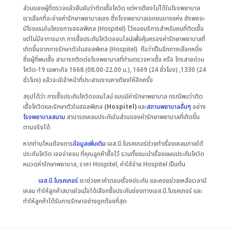
ส่วนของผู้ที่ตรวจแล้วยืนยันว่าติดเชื้อโควิด แต่หาเตียงไม่ได้ในโรงพยาบาล
เราเลือกที่จะจ่ายค่ารักษาพยาบาลเอง ซึ่งโรงพยาบาลเอกชนบางแห่ง ยังพอจะ
มีโรงแรมในโครงการฮอลพิเทล (Hospitel) ไว้คอยบริการสำหรับคนที่ติดเชื้อ
แต่ไม่มีอาการมาก การซื้อประกันโควิดออนไลน์เพื่อคุ้มครองค่ารักษาพยาบาลที่
เกิดขึ้นจากการรักษาตัวในฮอลพิเทล (Hospitel) ถือว่าเป็นอีกทางเลือกหนึ่ง
ซึ่งผู้ที่พบเชื้อ สามารถติดต่อโรงพยาบาลที่ท่านตรวจหาเชื้อ หรือ โทรสายด่วน
โควิด-19 เฉพาะกิจ 1668 (08.00-22.00 น.), 1669 (24 ชั่วโมง) ,1330 (24
ชั่วโมง) แล้วจะมีเจ้าหน้าที่ประสานงานหาเตียงให้อีกครั้ง
สรุปได้ว่า การซื้อประกันโควิดออนไลน์ แบบมีค่ารักษาพยาบาล กรณีพบว่าติด
เชื้อโควิดและรักษาตัวในฮอลพิเทล
(
Hospitel
)
และ
สถานพยาบาลอื่นๆ
อย่าง
โรงพยาบาลสนาม
สามารถเคลมประกันในส่วนของค่ารักษาพยาบาลที่เกิดขึ้น
ตามจริงได้
หากท่านไหนต้องการ
ข้อมูลเพิ่มเติม
เอส.บี.โบรคเกอร์ช่วยทำเรื่องเคลมภายใต้
ประกันโควิด เจอจ่ายจบ ที่คุณลูกค้าซื้อไว้ รวมทั้งแนะนำเรื่องแผนประกันโควิด
หมวดค่ารักษาพยาบาล, ราคา Hospitel, ค่าใช้จ่าย Hospitel เป็นต้น
เอส.บี.โบรคเกอร์
เราช่วยหาคำตอบเรื่องประกัน และคอยช่วยเหลือเวลามี
เคลม ทำให้ลูกค้าสบายใจเมื่อได้เลือกซื้อประกันช่องทางเอส.บี.โบรคเกอร์ และ
ทำให้ลูกค้าได้รับการรักษาอย่างถูกต้องที่สุด