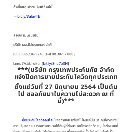
สั่งซื้อและชำระเงินที่ลิ้งค์นี้
->
bit.ly/3aJavTE
สอบถามเพิ่มเติม
บริษัท เอส.บี.โบรคเกอร์ จำกัด
(นุช) 092-236-9249 (จ-ศ 08.30-17.00น.)
Line: @sbbroker [
bit.ly/3nu7b3N
]
***(บริษัท กรุงเทพประกันภัย จำกัด
แจ้งปิดการขายประกันโควิดทุกประเภท
ตั้งแต่วันที่ 27 มิถุนายน 2564 เป็นต้น
ไป ขออภัยมาในความไม่สะดวก ณ ที่
นี้)***
ซื้อประกันโควิดออนไลน์
เจอจ่ายจบ แต่ยังไม่จบแค่นั้น ประกันโควิดยังมี
ความคุ้มครอง ค่ารักษาพยาบาลให้กับผู้ที่ซื้อประกันโควิดอีกด้วย (เมื่อซื้อแผนที่