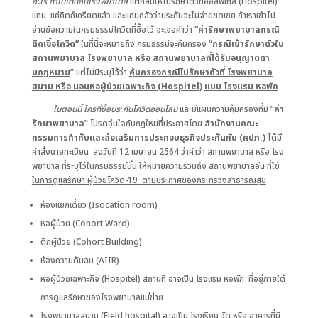
อะไร ถ้าไม่ได้นอนโรงพยาบาล
แต่กลับให้ไปรักษาตัวที่ฮอลพิเทล (Hospitel)
แทน แค่คิดก็เครียดแล้ว และแถมกลัวว่าประกันจะไม่จ่ายชดเชย ถ้าเราเข้าไป
อ่านข้อความในกรมธรรม์โควิดที่ซื้อไว้ จะเจอคำว่า
“
ค่ารักษาพยาบาลกรณี
ติดเชื้อโควิด
”
ในที่นี่จะหมายถึง
กรมธรรม์จะคุ้มครอง “
กรณีเข้ารักษาตัวใน
สถานพยาบาล โรงพยาบาล หรือ สถานพยาบาลที่ได้รับอนุญาตตา
มกฏหมาย
” แต่ไม่มีระบุไว้ว่า
คุ้มครองกรณีไปรักษาตัวที่ โรงพยาบาล
สนาม หรือ นอนหอผู้ป่วยเฉพาะกิจ (
Hospitel
)
แบบ โรงแรม หอพัก
ในตอนนี้ ใครที่ซื้อประกันโควิดออนไลน์
และมีแผนความคุ้มครองที่มี “
ค่า
รักษาพยาบาล
” โปรดอุ่นใจกับกฎใหม่ที่ประกาศโดย
สำนักงานคณะ
กรรมการกำกับและส่งเสริมการประกอบธุรกิจประกันภัย (คปภ
.
)
ได้มี
คำสั่งนายทะเบียน ลงวันที่ 12 เมษายน 2564 ว่าคำว่า สถานพยาบาล หรือ โรง
พยาบาล ที่ระบุไว้ในกรมธรรม์นั้น
ให้หมายความรวมถึง สถานพยาบาลอื่น ที่ใช้
ในการดูแลรักษา ผู้ป่วยโควิด
-19
ตามประกาศของกระทรวงสาธารณสุข
ห้องแยกเดี่ยว (Isocation room)
หอผู้ป่วย (Cohort Ward)
ตึกผู้ป่วย (Cohort Building)
ห้องความดันลบ (AIIR)
หอผู้ป่วยเฉพาะกิจ (Hospitel) สถานที่ อาจเป็น โรงแรม หอพัก ที่อยู่ภายใต้
การดูแลรักษาของโรงพยาบาลแม่ข่าย
โรงพยาบาลสนาม (Field hospital) อาจเป็น โรงเรียน วัด หรือ อาคารที่มี