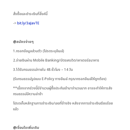
สั่งซื้อและชำระเงินที่ลิ้งค์นี้
->
bit.ly/3aJavTE
@
สมัครง่ายๆ
1.กรอกข้อมูลส่วนตัว (โปรดระบุอีเมล์)
2.จ่ายเงินผ่าน Mobile Banking/บัตรเครดิต/เคาเตอร์ธนาคาร
3.ได้รับกรมธรรม์ภายใน 48 ชั่วโมง – 14 วัน
(รับกรมธรรม์รูปแบบ E-Policy ทางอีเมล์ กรุณากรอกอีเมล์ให้ถูกต้อง)
**เนื่องจากช่วงนี้มีจำนวนผู้ซื้อประกันเข้ามาจำนวนมาก อาจจะทำให้การส่ง
กรมธรรม์มีความล่าช้า
โปรดเก็บหลักฐานการชำระเงิน/เลขที่อ้างอิง หลังจากการชำระเงินเรียบร้อย
แล้ว
@
เงื่อนไขเพิ่มเติม