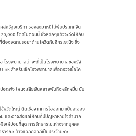
่ประเทศสหรัฐอเมริกา รองลงมาหนีไม่พ้นประเทศจีน
ที่ 70,000 โดสในตอนนี้ ซึ่งหลักๆแล้วจะฉีดให้กับ
ที่ต้องอดทนรอยาต้านโควิดกันอีกระยะนึง ซึ่ง
หรือ โรงพยาบาลต่างๆที่เป็นโรงพยาบาลของรัฐ
 link สำหรับเช็คโรงพยาบาลเพื่อตรวจเชื้อโค
หนจะปอดพัง ไหนจะเสียเงินหลายพันถึงหลักหมื่น นับ
นกับไข้หวัดใหญ่ ติดเชื้อจากการไอออกมาเป็นละออง
วม และอาจส่งผลให้คนที่มีปัญหาหายใจลำบาก
างมือให้บ่อยที่สุด การรักษาระยะห่างจากบุคคล
ี่สาธารณะ ล้างแอลกฮอล์เป็นประจำนะคะ