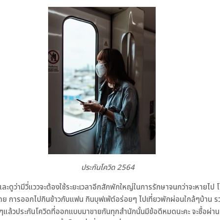
ประกันโควิด 2564
ี และดูว่ามีวี่แววจะต้องใช้ระยะเวลาอีกสักพักใหญ่ในการรักษาจนกว่าจะหายไป โอ
นอกโดย การออกไปกินข้าวกับแฟน กินบุฟเฟ่ต์อร่อยๆ ไปเที่ยวพักผ่อนใกล้ๆบ้าน 
ร่ จริงๆแล้วประกันโควิดที่ออกแบบมาขายกันทุกสำนักนั้นมีข้อดีหมดนะคะ จะซื้