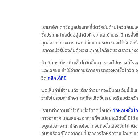
เรามาอัพเดทข้อมูลประเทศที่ฉีดวัคซีนต้านโควิดกันนะคะ 
ซึ่งประเทศไทยนั้นอยู่ลำดับที่ 87 และบ้านเรามีการสั่ง
บุคลลากรทางการแพทย์ค่ะ และประชาชนจะได้รับสิทธิ์
เราควรมีวิธีป้องกันตัวเองและคนใกล้ชิดของเราอย่างด
ถ้าเกิดกรณีเราติดเชื้อโควิดขึ้นมา เราจะไปตรวจที
และเอกชน ค่าใช้จ่ายค่าบริการการตรวจหาเชื้อโควิด 
วิด
คลิกได้ที่นี่
พอเห็นค่าใช้จ่ายแล้ว เรียกว่าอยากจะเป็นลม อันนี้เป็
ว่ายังไม่รวมค่ารักษาใดๆที่จะเกิดขึ้นเลย เตรียมตัวควั
เรามาทำความเข้าใจกับเชื้อโควิดนี้กันค่ะ
ลักษณะเชื้อโค
ทางอากาศ และเสมหะ อาการที่พบบ่อยจะมีดังนี้ มี
อยู่แล้วอาจจะทำให้หายใจยากจนถึงขั้นเสียชีวิตได้ เน
อื่นๆหรืออยู่ไกลจากคนที่มีอาการไอหรือจามบ่อยๆ แ