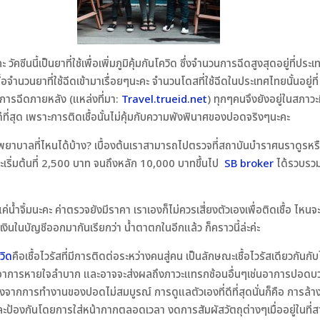
วัคซีนนี้เป็นยาที่ใช้เพื่อเพิ่มภูมิคุ้มกันโควิด ซึ่งจำนวนการฉีดสูงสุดอยู่ที
ซื้อจำนวนยาที่ใช้ฉีดเข้ามาเรื่อยๆนะคะ จำนวนโดสที่ใช้ฉีดในประเทศไทยนั้นอยู่
การฉีดภายหลัง (แหล่งที่มา:
Travel.trueid.net
) ทุกๆคนจึงยังอยู่ในสภาวะ
ีที่สุด เพราะการติดเชื้อนั้นไม่คุ้มกับความพังพินาศของปอดจริงๆนะคะ
่โรงพยาบาลที่ไหนได้บ้าง? เบื้องต้นเราสามารถไปตรวจที่สถาบันบำราศนราดูร
จะเริ่มต้นที่ 2,500 บาท จนถึงหลัก 10,000 บาทขึ้นไป
SB broker
ได้รวบรวม
นแค่น้ำจิ้มนะคะ ค่าตรวจยังมีราคา เราเองก็ไม่ควรเสี่ยงตัวเองเพื่อติดเชื้อ ไ
กเงินในบัญชีออกมากันเรียกว่า น้ำตาตกในอีกแล้ว ก็คราวนี้ล่ะค่ะ
วิด
คือเชื้อไวรัสที่มีการติดต่อระหว่างคนสู่คน เป็นลักษณะเชื้อไวรัสเดียวกั
ไข้ อาการหายใจลำบาก และอาจจะส่งผลถึงภาวะแทรกซ้อนอื่นๆเช่นอาการปอดบ
ื่องจากการทำงานของปอดไม่สมบูรณ์ การดูแลตัวเองที่ดีที่สุดนั่นก็คือ การล้
ละป้องกันโดยการใส่หน้ากากตลอดเวลา งดการสัมผัสวัตถุต่างๆเมื่ออยู่ในท