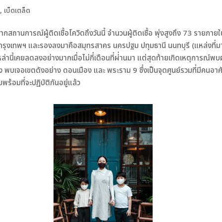
้
,
เบ็ดเตล็ด
จากสถานการณ์ผู้ติดเชื้อโควิดถึงวันนี้ จำนวนผู้ติดเชื้อ พุ่งสูงถึง 73 รายภายใน
ื้นที่กรุงเทพฯ และรองลงมาคือสมุทรสาคร นครปฐม ปทุมธานี นนทบุรี (แหล่งที่มา
หล่านี้เคยลดลงอย่างมากเมื่อไม่กี่เดือนที่ผ่่านมา แต่สุดท้ายเกิดเหตุการณ์
กครั้ง พบเจอเขตดังอย่าง ดอนเมือง และ พระราม 9 ซึ่งเป็นจุดศูนย์รวมที่มีคน
พร้อมที่จะปฏิบัติกันอยู่แล้ว